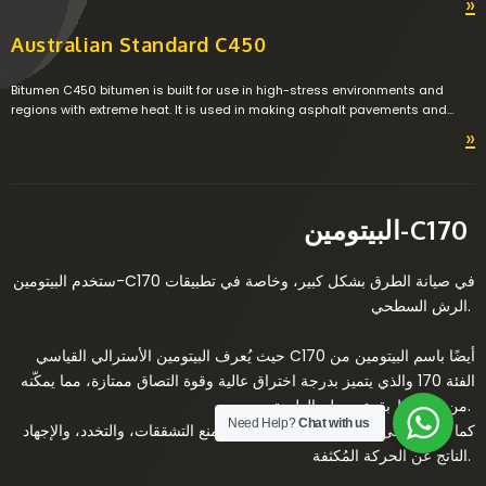
»
compared to Bitumen C170 which enables it to be used in asphalt
pavements in warmer climates where traffic volume is moderate.
Australian Standard C450
Bitumen C450 bitumen is built for use in high-stress environments and
regions with extreme heat. It is used in making asphalt pavements and
structures. With its high viscosity, Class 450 Bitumen is ideal for highways,
»
intersections, and industrial areas that endure heavy traffic loads and hot
temperatures, offering exceptional resistance to softening and
deformation.
البيتومين-
C
170
C170 في صيانة الطرق بشكل كبير، وخاصة في تطبيقات
ستخدم البيتومين-
الرش السطحي.
C170 أيضًا باسم البيتومين من
حيث يُعرف البيتومين الأسترالي القياسي
الفئة 170 والذي يتميز بدرجة اختراق عالية وقوة التصاق ممتازة، مما يمكّنه
من الارتباط بقوة بسطح الطريق.
Need Help?
Chat with us
كما يساعد على استعادة مرونة الرصف ويمنع التشققات، والتخدد، والإجهاد
الناتج عن الحركة المُكثفة.